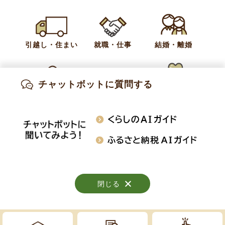
カテゴリー
お知らせ
ごみ・リサイクル
引越し・住まい
就職・仕事
結婚・離婚
お問い合わせ
住民税務課 住民係
チャットボットに質問する
出産・妊娠
子育て
高齢・介護
電話:
026-214-9109
知りたい情報を検索
おくやみ
施設案内
行事・イベント
閉じる
閉じる
閉じる
Copyright © Obuse Town. All rights reserved.