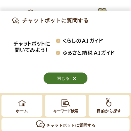
お問い合わせ
総務課 総務係
チャットボットに質問する
出産・妊娠
子育て
高齢・介護
電話:
026-214-9102
知りたい情報を検索
おくやみ
施設案内
行事・イベント
閉じる
閉じる
閉じる
Copyright © Obuse Town. All rights reserved.
ホーム
キーワード検索
目的から探す
チャットボットに質問する