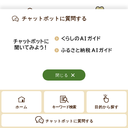
Copyright © Obuse Town. All rights reserved.
チャットボットに質問する
出産・妊娠
子育て
高齢・介護
知りたい情報を検索
おくやみ
施設案内
行事・イベント
閉じる
閉じる
閉じる
ホーム
キーワード検索
目的から探す
チャットボットに質問する