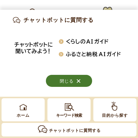
Copyright © Obuse Town. All rights reserved.
チャットボットに質問する
出産・妊娠
子育て
高齢・介護
知りたい情報を検索
おくやみ
施設案内
行事・イベント
閉じる
閉じる
閉じる
ホーム
キーワード検索
目的から探す
チャットボットに質問する