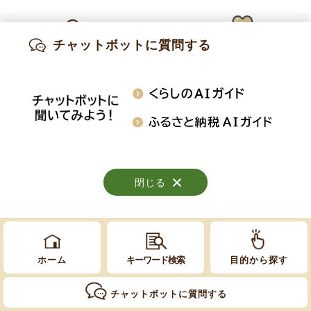
Copyright © Obuse Town. All rights reserved.
チャットボットに質問する
出産・妊娠
子育て
高齢・介護
知りたい情報を検索
おくやみ
施設案内
行事・イベント
閉じる
閉じる
閉じる
ホーム
キーワード検索
目的から探す
チャットボットに質問する