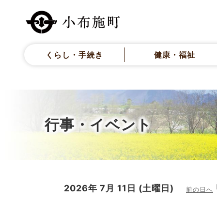
くらし・手続き
健康・福祉
行事・イベント
2026年
7月
11日
(土
曜日
)
前の日へ