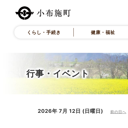
くらし・手続き
健康・福祉
行事・イベント
2026年
7月
12日
(日
曜日
)
前の日へ