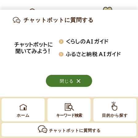
公立学校情報機器整備事業に係る各種計画につい
て
チャットボットに質問する
出産・妊娠
子育て
高齢・介護
知りたい情報を検索
おくやみ
施設案内
行事・イベント
Copyright © Obuse Town. All rights reserved.
閉じる
閉じる
閉じる
ホーム
キーワード検索
目的から探す
チャットボットに質問する