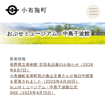
おぶせミュージアム・中島千波館
新着情報
長野県立美術館 交流名品展のお知らせ（2026
年8月7日）
小布施町名誉町民の春山文典さんが旭日中綬章
を受章されました（2025年4月30日）
おぶせミュージアム・中島千波館公式
SNS（2025年4月15日）