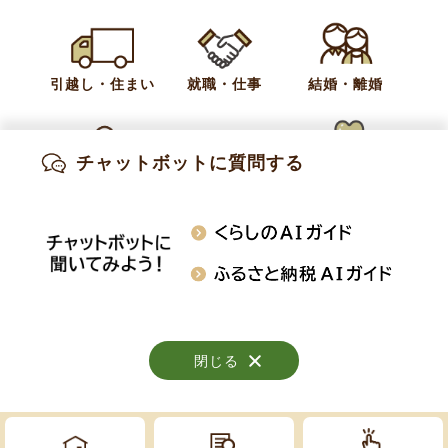
これまでの企画展
ご利用案内
ミュージアムショップ
引越し・住まい
就職・仕事
結婚・離婚
ミュージアムカフェ
その他
チャットボットに質問する
出産・妊娠
子育て
高齢・介護
知りたい情報を検索
おくやみ
施設案内
行事・イベント
閉じる
閉じる
閉じる
Copyright © Obuse Town. All rights reserved.