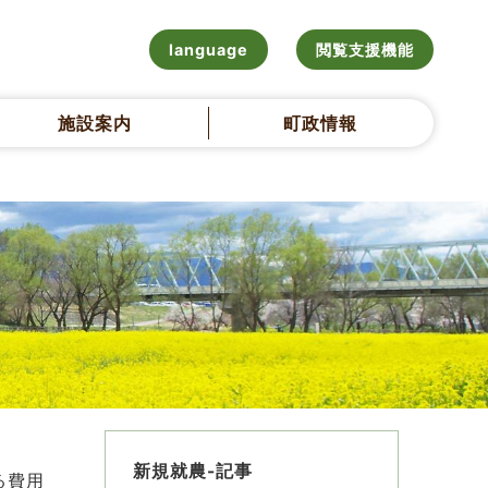
language
閲覧支援機能
施設案内
町政情報
新規就農-記事
る費用