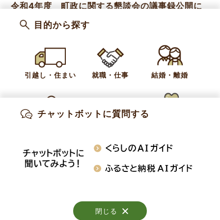
令和4年度 町政に関する懇談会の議事録公開に
ついて
目的から探す
2022年5月10日
令和3年度 町政に関する懇談会の議事録公開に
ついて
引越し・住まい
就職・仕事
結婚・離婚
2021年7月22日
チャットボットに質問する
【私の意見箱】町政に関する意見・要望をお寄せ
出産・妊娠
子育て
高齢・介護
ください
知りたい情報を検索
おくやみ
施設案内
行事・イベント
閉じる
閉じる
閉じる