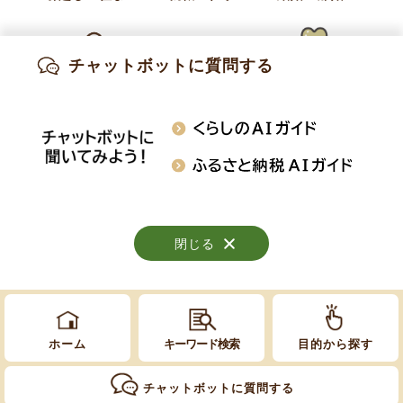
お問い合わせ
産業振興課 商工振興係
チャットボットに質問する
出産・妊娠
子育て
高齢・介護
電話:
026-214-9104
知りたい情報を検索
おくやみ
施設案内
行事・イベント
閉じる
閉じる
閉じる
Copyright © Obuse Town. All rights reserved.
ホーム
キーワード検索
目的から探す
チャットボットに質問する