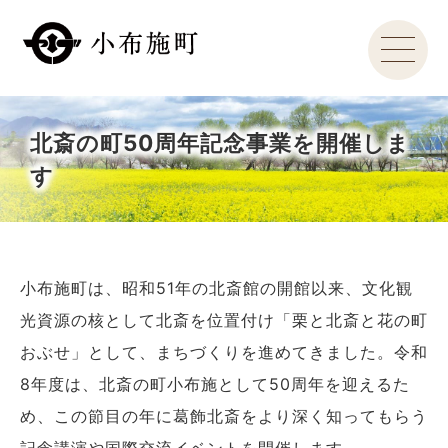
北斎の町50周年記念事業を開催しま
す
小布施町は、昭和51年の北斎館の開館以来、文化観
光資源の核として北斎を位置付け「栗と北斎と花の町
おぶせ」として、まちづくりを進めてきました。令和
8年度は、北斎の町小布施として50周年を迎えるた
め、この節目の年に葛飾北斎をより深く知ってもらう
記念講演や国際交流イベントを開催します。