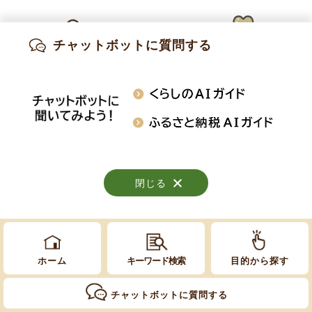
チャットボットに質問する
出産・妊娠
子育て
高齢・介護
Copyright © Obuse Town. All rights reserved.
知りたい情報を検索
おくやみ
施設案内
行事・イベント
閉じる
閉じる
閉じる
ホーム
キーワード検索
目的から探す
チャットボットに質問する