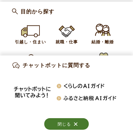
目的から探す
小布施町文書館
ホーム
ご利用案内
引越し・住まい
就職・仕事
結婚・離婚
新着情報
お知らせ
文書館だより
チャットボットに質問する
出産・妊娠
子育て
高齢・介護
知りたい情報を検索
おくやみ
施設案内
行事・イベント
閉じる
閉じる
閉じる