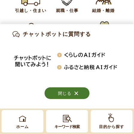
新規就農支援プログラム
引越し・住まい
就職・仕事
結婚・離婚
相談会
体験会
研修生・独立希望者募集
チャットボットに質問する
出産・妊娠
子育て
高齢・介護
知りたい情報を検索
おくやみ
施設案内
行事・イベント
閉じる
閉じる
閉じる
Copyright © Obuse Town. All rights reserved.
ホーム
キーワード検索
目的から探す