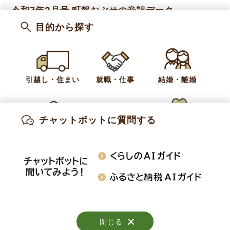
令和7年2月号 町報おぶせの音訳データ
目的から探す
2025年1月20日
令和7年1月号 町報おぶせの音訳データ
引越し・住まい
就職・仕事
結婚・離婚
2024年12月20日
令和6年12月号 町報おぶせの音訳データ
チャットボットに質問する
出産・妊娠
子育て
高齢・介護
1
2
3
4
5
6
次のページ
»
知りたい情報を検索
おくやみ
施設案内
行事・イベント
閉じる
閉じる
閉じる