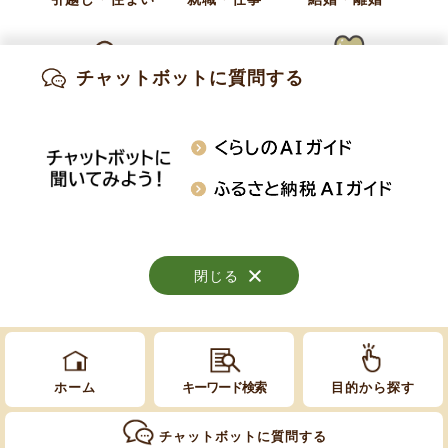
イベント
アクセス
お問い合わせ
チャットボットに質問する
出産・妊娠
子育て
高齢・介護
知りたい情報を検索
おくやみ
施設案内
行事・イベント
閉じる
閉じる
閉じる
Copyright © Obuse Town. All rights reserved.
ホーム
キーワード検索
目的から探す
チャットボットに質問する