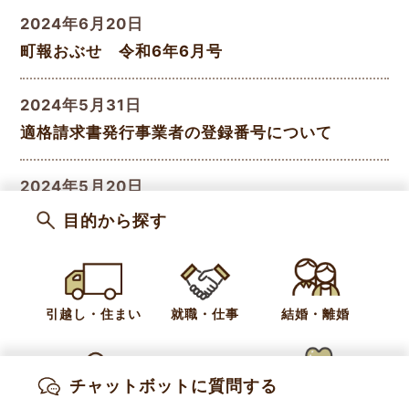
2024年6月20日
町報おぶせ 令和6年6月号
2024年5月31日
適格請求書発行事業者の登録番号について
2024年5月20日
町報おぶせ 令和6年5月号
目的から探す
2024年5月8日
小布施町健康増進計画「はつらつおぶせ健康
引越し・住まい
就職・仕事
結婚・離婚
21（第三次）」
«
前のページ
...
5
6
7
8
9
チャットボットに質問する