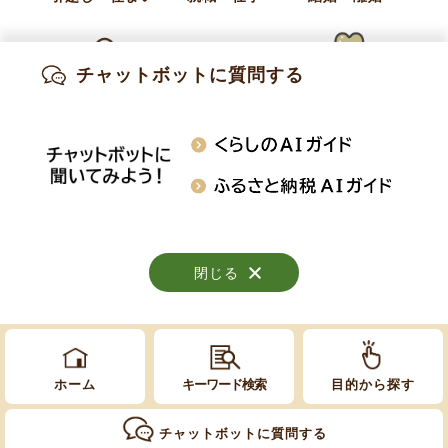
«
前のページ
...
4
5
6
7
8
チャットボットに質問する
出産・妊娠
子育て
高齢・介護
9
10
11
12
次のページ
»
知りたい情報を検索
おくやみ
施設案内
行事・イベント
閉じる
閉じる
閉じる
Copyright © Obuse Town. All rights reserved.
ホーム
キーワード検索
目的から探す
チャットボットに質問する