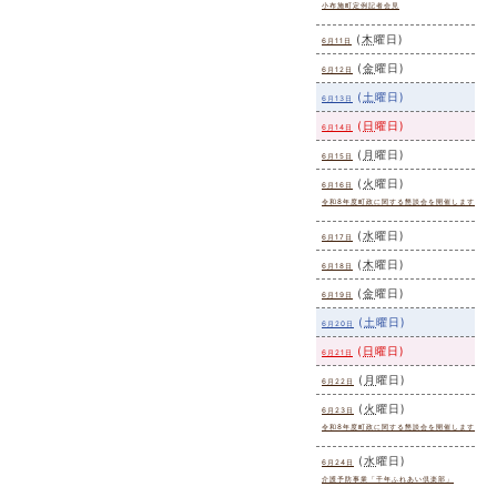
小布施町定例記者会見
(
木
曜日
)
6月11日
(
金
曜日
)
6月12日
(
土
曜日
)
6月13日
(
日
曜日
)
6月14日
(
月
曜日
)
6月15日
(
火
曜日
)
6月16日
令和8年度町政に関する懇談会を開催します
(
水
曜日
)
6月17日
(
木
曜日
)
6月18日
(
金
曜日
)
6月19日
(
土
曜日
)
6月20日
(
日
曜日
)
6月21日
(
月
曜日
)
6月22日
(
火
曜日
)
6月23日
令和8年度町政に関する懇談会を開催します
(
水
曜日
)
6月24日
介護予防事業「千年ふれあい倶楽部」