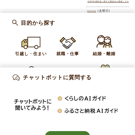
令和8年度町政に関する懇談会を開催します
(
木
曜日
)
6月25日
(
金
曜日
)
6月26日
目的から探す
令和8年度町政に関する懇談会を開催します
(
土
曜日
)
6月27日
(
日
曜日
)
6月28日
(
月
曜日
)
6月29日
引越し・住まい
就職・仕事
結婚・離婚
(
火
曜日
)
6月30日
令和8年度町政に関する懇談会を開催します
チャットボットに質問する
出産・妊娠
子育て
高齢・介護
知りたい情報を検索
おくやみ
施設案内
行事・イベント