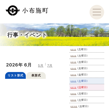
行事・イベント
(
月
曜日
)
6月1日
(
火
曜日
)
6月2日
(
水
曜日
)
6月3日
2026年
6月
5月
7月
(
木
曜日
)
6月4日
(
金
曜日
)
リスト形式
表形式
6月5日
(
土
曜日
)
6月6日
(
日
曜日
)
6月7日
(
月
曜日
)
6月8日
(
火
曜日
)
6月9日
(
水
曜日
)
6月10日