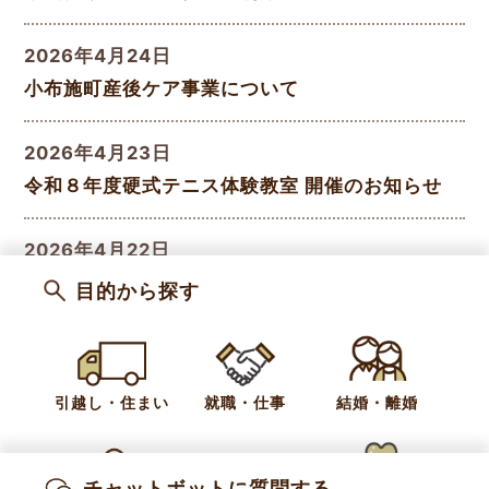
2026年4月24日
小布施町産後ケア事業について
2026年4月23日
令和８年度硬式テニス体験教室 開催のお知らせ
2026年4月22日
AC長野パルセイロ・バドミントンクラブと包括
目的から探す
連携協定を締結しました
2026年4月20日
引越し・住まい
就職・仕事
結婚・離婚
小布施町UIJターン地域の担い手支援育成助成金
«
前のページ
1
2
3
4
5
6
チャットボットに質問する