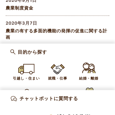
2020年9月1日
農業制度資金
2020年3月7日
農業の有する多面的機能の発揮の促進に関する計
画
目的から探す
2020年3月7日
小布施ブランドの育成（ブラムリー、チェリーキ
ッス、小布施丸なす）
引越し・住まい
就職・仕事
結婚・離婚
2020年3月7日
相続税・贈与税の納税猶予の特例について
チャットボットに質問する
出産・妊娠
子育て
高齢・介護
«
前のページ
1
2
3
次のページ
»